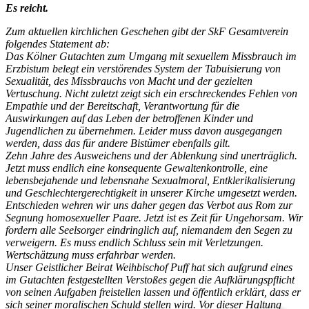
Es reicht.
Zum aktuellen kirchlichen Geschehen gibt der SkF Gesamtverein
folgendes
Statement ab:
Das Kölner Gutachten zum Umgang mit sexuellem Missbrauch im
Erzbistum belegt
ein verstörendes System der Tabuisierung von
Sexualität, des Missbrauchs von
Macht und der gezielten
Vertuschung. Nicht zuletzt zeigt sich ein erschreckendes
Fehlen von
Empathie und der Bereitschaft, Verantwortung für die
Auswirkungen auf
das Leben der betroffenen Kinder und
Jugendlichen zu übernehmen. Leider muss
davon ausgegangen
werden, dass das für andere Bistümer ebenfalls gilt.
Zehn Jahre des Ausweichens und der Ablenkung sind unerträglich.
Jetzt muss
endlich eine konsequente Gewaltenkontrolle, eine
lebensbejahende und lebensnahe
Sexualmoral, Entklerikalisierung
und Geschlechtergerechtigkeit in unserer Kirche
umgesetzt werden.
Entschieden wehren wir uns daher gegen das Verbot aus Rom zur
Segnung
homosexueller Paare. Jetzt ist es Zeit für Ungehorsam. Wir
fordern alle Seelsorger
eindringlich auf, niemandem den Segen zu
verweigern. Es muss endlich Schluss
sein mit Verletzungen.
Wertschätzung muss erfahrbar werden.
Unser Geistlicher Beirat Weihbischof Puff hat sich aufgrund eines
im Gutachten
festgestellten Verstoßes gegen die Aufklärungspflicht
von seinen Aufgaben
freistellen lassen und öffentlich erklärt, dass er
sich seiner moralischen Schuld stellen
wird. Vor dieser Haltung